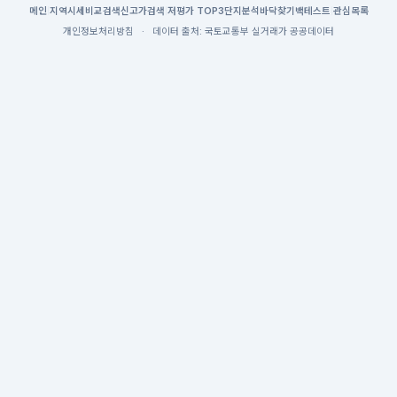
메인
|
지역시세
비교검색
신고가검색
|
저평가 TOP3
단지분석
바닥찾기
백테스트
|
관심목록
개인정보처리방침
·
데이터 출처: 국토교통부 실거래가 공공데이터