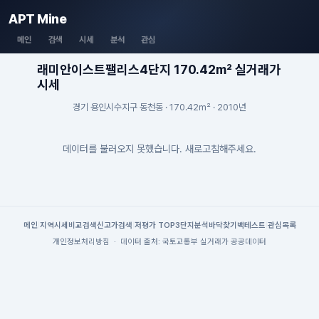
APT Mine
메인
검색
시세
분석
관심
래미안이스트팰리스4단지 170.42m² 실거래가
시세
경기 용인시수지구 동천동 · 170.42m² · 2010년
데이터를 불러오지 못했습니다. 새로고침해주세요.
메인
|
지역시세
비교검색
신고가검색
|
저평가 TOP3
단지분석
바닥찾기
백테스트
|
관심목록
개인정보처리방침
·
데이터 출처: 국토교통부 실거래가 공공데이터