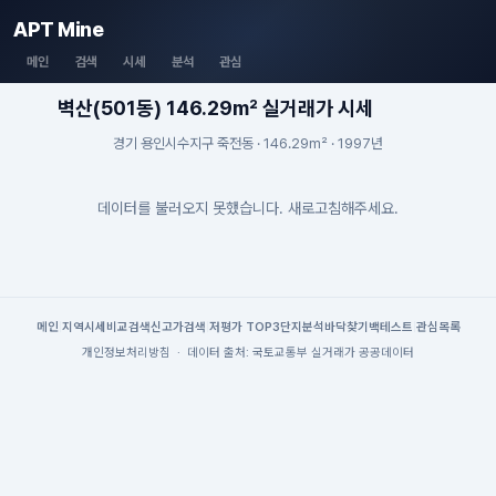
APT Mine
메인
검색
시세
분석
관심
벽산(501동) 146.29m² 실거래가 시세
경기 용인시수지구 죽전동 · 146.29m² · 1997년
데이터를 불러오지 못했습니다. 새로고침해주세요.
메인
|
지역시세
비교검색
신고가검색
|
저평가 TOP3
단지분석
바닥찾기
백테스트
|
관심목록
개인정보처리방침
·
데이터 출처: 국토교통부 실거래가 공공데이터