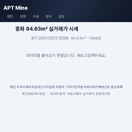
APT Mine
메인
검색
시세
분석
관심
흥화 84.63m² 실거래가 시세
경기 안양시만안구 안양동 · 84.63m² · 1996년
데이터를 불러오지 못했습니다. 새로고침해주세요.
메인
|
지역시세
비교검색
신고가검색
|
저평가 TOP3
단지분석
바닥찾기
백테스트
|
관심목록
개인정보처리방침
·
데이터 출처: 국토교통부 실거래가 공공데이터