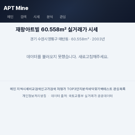
APT Mine
메인
검색
시세
분석
관심
재왕아트빌 60.558m² 실거래가 시세
경기 수원시영통구 매탄동 · 60.558m² · 2003년
데이터를 불러오지 못했습니다. 새로고침해주세요.
메인
|
지역시세
비교검색
신고가검색
|
저평가 TOP3
단지분석
바닥찾기
백테스트
|
관심목록
개인정보처리방침
·
데이터 출처: 국토교통부 실거래가 공공데이터