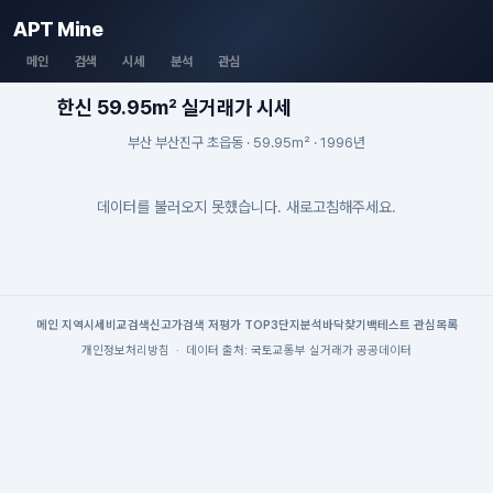
APT Mine
메인
검색
시세
분석
관심
한신 59.95m² 실거래가 시세
부산 부산진구 초읍동 · 59.95m² · 1996년
데이터를 불러오지 못했습니다. 새로고침해주세요.
메인
|
지역시세
비교검색
신고가검색
|
저평가 TOP3
단지분석
바닥찾기
백테스트
|
관심목록
개인정보처리방침
·
데이터 출처: 국토교통부 실거래가 공공데이터