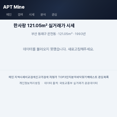
APT Mine
메인
검색
시세
분석
관심
한사랑 121.05m² 실거래가 시세
부산 동래구 온천동 · 121.05m² · 1993년
데이터를 불러오지 못했습니다. 새로고침해주세요.
메인
|
지역시세
비교검색
신고가검색
|
저평가 TOP3
단지분석
바닥찾기
백테스트
|
관심목록
개인정보처리방침
·
데이터 출처: 국토교통부 실거래가 공공데이터