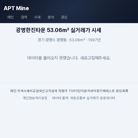
APT Mine
메인
검색
시세
분석
관심
광명한진타운 53.06m² 실거래가 시세
경기 광명시 광명동 · 53.06m² · 1997년
데이터를 불러오지 못했습니다. 새로고침해주세요.
메인
|
지역시세
비교검색
신고가검색
|
저평가 TOP3
단지분석
바닥찾기
백테스트
|
관심목록
개인정보처리방침
·
데이터 출처: 국토교통부 실거래가 공공데이터