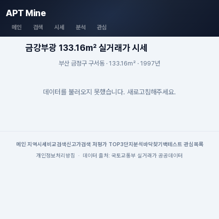
APT Mine
메인
검색
시세
분석
관심
금강부광 133.16m² 실거래가 시세
부산 금정구 구서동 · 133.16m² · 1997년
데이터를 불러오지 못했습니다. 새로고침해주세요.
메인
|
지역시세
비교검색
신고가검색
|
저평가 TOP3
단지분석
바닥찾기
백테스트
|
관심목록
개인정보처리방침
·
데이터 출처: 국토교통부 실거래가 공공데이터