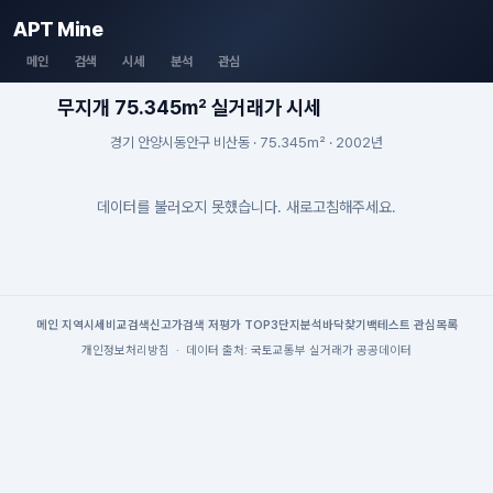
APT Mine
메인
검색
시세
분석
관심
무지개 75.345m² 실거래가 시세
경기 안양시동안구 비산동 · 75.345m² · 2002년
데이터를 불러오지 못했습니다. 새로고침해주세요.
메인
|
지역시세
비교검색
신고가검색
|
저평가 TOP3
단지분석
바닥찾기
백테스트
|
관심목록
개인정보처리방침
·
데이터 출처: 국토교통부 실거래가 공공데이터