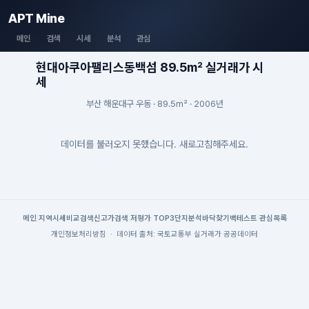
APT Mine
메인
검색
시세
분석
관심
현대아쿠아팰리스동백섬 89.5m² 실거래가 시
세
부산 해운대구 우동 · 89.5m² · 2006년
데이터를 불러오지 못했습니다. 새로고침해주세요.
메인
|
지역시세
비교검색
신고가검색
|
저평가 TOP3
단지분석
바닥찾기
백테스트
|
관심목록
개인정보처리방침
·
데이터 출처: 국토교통부 실거래가 공공데이터