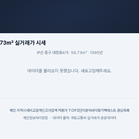
.73m² 실거래가 시세
부산 중구 대청동4가 · 59.73m² · 1995년
데이터를 불러오지 못했습니다. 새로고침해주세요.
메인
|
지역시세
비교검색
신고가검색
|
저평가 TOP3
단지분석
바닥찾기
백테스트
|
관심목록
개인정보처리방침
·
데이터 출처: 국토교통부 실거래가 공공데이터