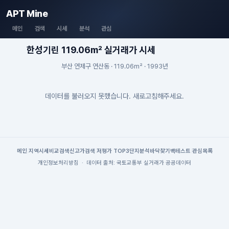
APT Mine
메인
검색
시세
분석
관심
한성기린 119.06m² 실거래가 시세
부산 연제구 연산동 · 119.06m² · 1993년
데이터를 불러오지 못했습니다. 새로고침해주세요.
메인
|
지역시세
비교검색
신고가검색
|
저평가 TOP3
단지분석
바닥찾기
백테스트
|
관심목록
개인정보처리방침
·
데이터 출처: 국토교통부 실거래가 공공데이터