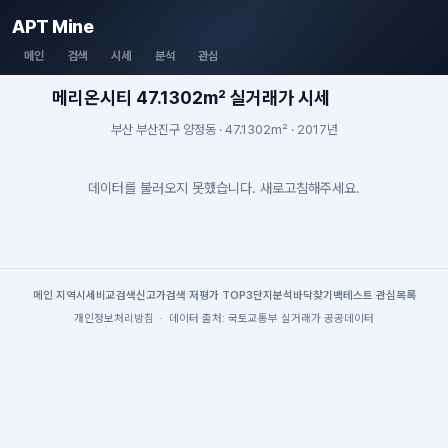
APT Mine
메인
검색
시세
분석
관심
메리온시티 47.1302m² 실거래가 시세
부산 부산진구 양정동 · 47.1302m² · 2017년
데이터를 불러오지 못했습니다. 새로고침해주세요.
메인
|
지역시세
비교검색
신고가검색
|
저평가 TOP3
단지분석
바닥찾기
백테스트
|
관심목록
개인정보처리방침
·
데이터 출처: 국토교통부 실거래가 공공데이터