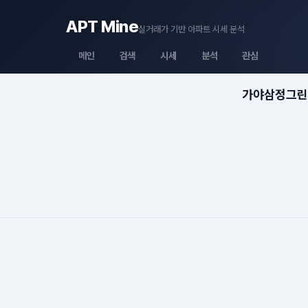
APT Mine
실거래가 기반 아파트 시세 분석
메인
검색
시세
분석
관심
가야삼정그린코