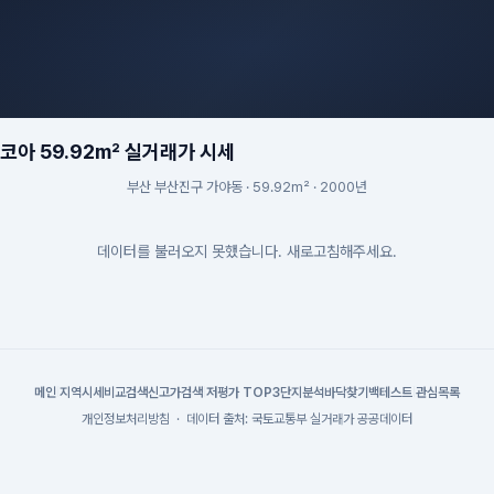
아 59.92m² 실거래가 시세
부산 부산진구 가야동 · 59.92m² · 2000년
데이터를 불러오지 못했습니다. 새로고침해주세요.
메인
|
지역시세
비교검색
신고가검색
|
저평가 TOP3
단지분석
바닥찾기
백테스트
|
관심목록
개인정보처리방침
·
데이터 출처: 국토교통부 실거래가 공공데이터