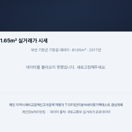
1.65m² 실거래가 시세
부산 기장군 기장읍 대라리 · 81.65m² · 2017년
데이터를 불러오지 못했습니다. 새로고침해주세요.
메인
|
지역시세
비교검색
신고가검색
|
저평가 TOP3
단지분석
바닥찾기
백테스트
|
관심목록
개인정보처리방침
·
데이터 출처: 국토교통부 실거래가 공공데이터