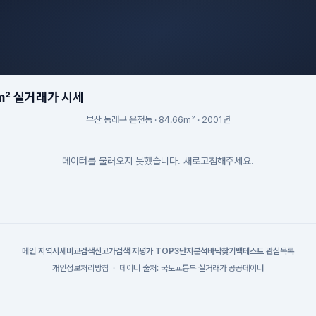
m² 실거래가 시세
부산 동래구 온천동 · 84.66m² · 2001년
데이터를 불러오지 못했습니다. 새로고침해주세요.
메인
|
지역시세
비교검색
신고가검색
|
저평가 TOP3
단지분석
바닥찾기
백테스트
|
관심목록
개인정보처리방침
·
데이터 출처: 국토교통부 실거래가 공공데이터