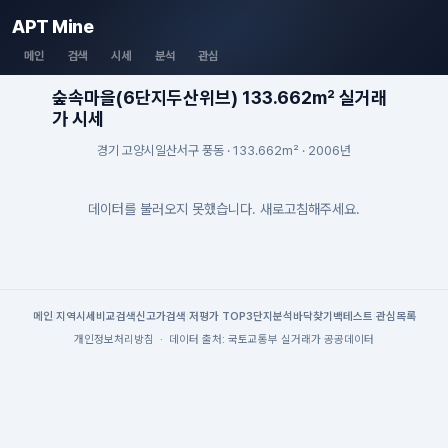
APT Mine
메인
검색
시세
분석
관심
숲속마을(6단지두산위브) 133.662m² 실거래
가 시세
경기 고양시일산서구 풍동 · 133.662m² · 2006년
데이터를 불러오지 못했습니다. 새로고침해주세요.
메인
|
지역시세
비교검색
신고가검색
|
저평가 TOP3
단지분석
바닥찾기
백테스트
|
관심목록
개인정보처리방침
·
데이터 출처: 국토교통부 실거래가 공공데이터