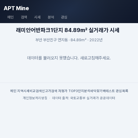
APT Mine
메인
검색
시세
분석
관심
래미안어반파크1단지 84.89m² 실거래가 시세
부산 부산진구 연지동 · 84.89m² · 2022년
데이터를 불러오지 못했습니다. 새로고침해주세요.
메인
|
지역시세
비교검색
신고가검색
|
저평가 TOP3
단지분석
바닥찾기
백테스트
|
관심목록
개인정보처리방침
·
데이터 출처: 국토교통부 실거래가 공공데이터