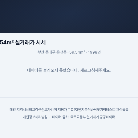
.54m² 실거래가 시세
부산 동래구 온천동 · 59.54m² · 1998년
데이터를 불러오지 못했습니다. 새로고침해주세요.
메인
|
지역시세
비교검색
신고가검색
|
저평가 TOP3
단지분석
바닥찾기
백테스트
|
관심목록
개인정보처리방침
·
데이터 출처: 국토교통부 실거래가 공공데이터