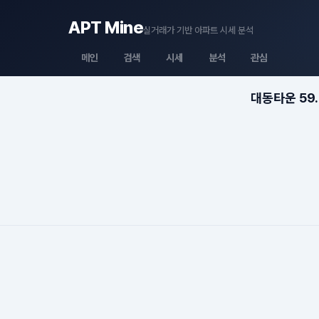
APT Mine
실거래가 기반 아파트 시세 분석
메인
검색
시세
분석
관심
대동타운 59