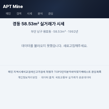
APT Mine
메인
검색
시세
분석
관심
경동 58.53m² 실거래가 시세
부산 남구 용호동 · 58.53m² · 1992년
데이터를 불러오지 못했습니다. 새로고침해주세요.
메인
|
지역시세
비교검색
신고가검색
|
저평가 TOP3
단지분석
바닥찾기
백테스트
|
관심목록
개인정보처리방침
·
데이터 출처: 국토교통부 실거래가 공공데이터