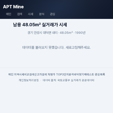
APT Mine
메인
검색
시세
분석
관심
남용 48.05m² 실거래가 시세
경기 안성시 대덕면 내리 · 48.05m² · 1990년
데이터를 불러오지 못했습니다. 새로고침해주세요.
메인
|
지역시세
비교검색
신고가검색
|
저평가 TOP3
단지분석
바닥찾기
백테스트
|
관심목록
개인정보처리방침
·
데이터 출처: 국토교통부 실거래가 공공데이터