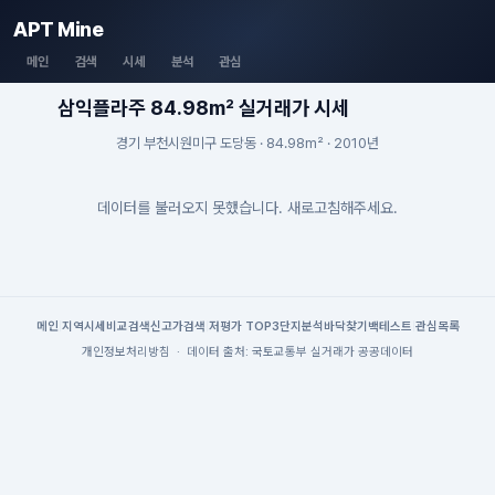
APT Mine
메인
검색
시세
분석
관심
삼익플라주 84.98m² 실거래가 시세
경기 부천시원미구 도당동 · 84.98m² · 2010년
데이터를 불러오지 못했습니다. 새로고침해주세요.
메인
|
지역시세
비교검색
신고가검색
|
저평가 TOP3
단지분석
바닥찾기
백테스트
|
관심목록
개인정보처리방침
·
데이터 출처: 국토교통부 실거래가 공공데이터