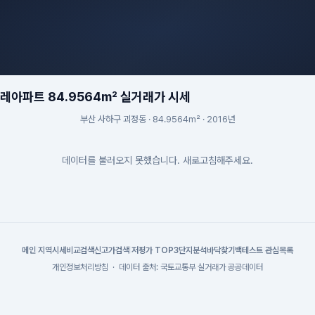
아파트 84.9564m² 실거래가 시세
부산 사하구 괴정동 · 84.9564m² · 2016년
데이터를 불러오지 못했습니다. 새로고침해주세요.
메인
|
지역시세
비교검색
신고가검색
|
저평가 TOP3
단지분석
바닥찾기
백테스트
|
관심목록
개인정보처리방침
·
데이터 출처: 국토교통부 실거래가 공공데이터