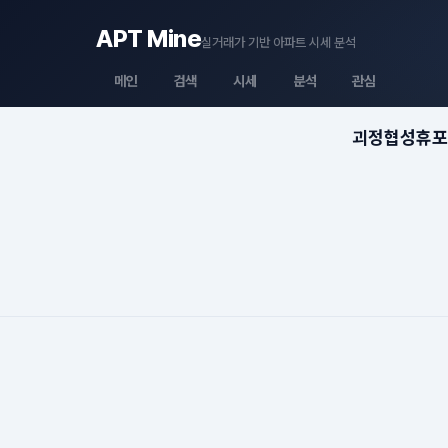
APT Mine
실거래가 기반 아파트 시세 분석
메인
검색
시세
분석
관심
괴정협성휴포레