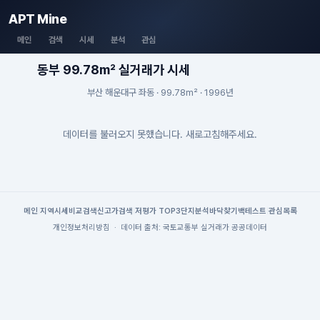
APT Mine
메인
검색
시세
분석
관심
동부 99.78m² 실거래가 시세
부산 해운대구 좌동 · 99.78m² · 1996년
데이터를 불러오지 못했습니다. 새로고침해주세요.
메인
|
지역시세
비교검색
신고가검색
|
저평가 TOP3
단지분석
바닥찾기
백테스트
|
관심목록
개인정보처리방침
·
데이터 출처: 국토교통부 실거래가 공공데이터