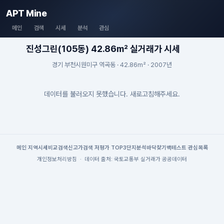
APT Mine
메인
검색
시세
분석
관심
진성그린(105동) 42.86m² 실거래가 시세
경기 부천시원미구 역곡동 · 42.86m² · 2007년
데이터를 불러오지 못했습니다. 새로고침해주세요.
메인
|
지역시세
비교검색
신고가검색
|
저평가 TOP3
단지분석
바닥찾기
백테스트
|
관심목록
개인정보처리방침
·
데이터 출처: 국토교통부 실거래가 공공데이터