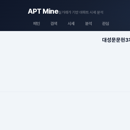
APT Mine
실거래가 기반 아파트 시세 분석
메인
검색
시세
분석
관심
대성문문현3차