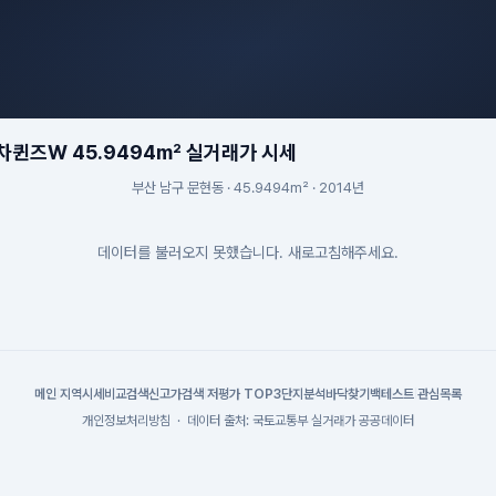
퀸즈W 45.9494m² 실거래가 시세
부산 남구 문현동 · 45.9494m² · 2014년
데이터를 불러오지 못했습니다. 새로고침해주세요.
메인
|
지역시세
비교검색
신고가검색
|
저평가 TOP3
단지분석
바닥찾기
백테스트
|
관심목록
개인정보처리방침
·
데이터 출처: 국토교통부 실거래가 공공데이터