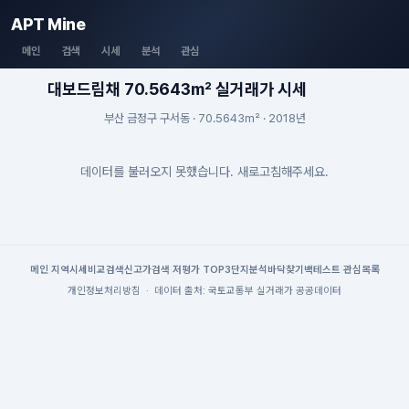
APT Mine
메인
검색
시세
분석
관심
대보드림채 70.5643m² 실거래가 시세
부산 금정구 구서동 · 70.5643m² · 2018년
데이터를 불러오지 못했습니다. 새로고침해주세요.
메인
|
지역시세
비교검색
신고가검색
|
저평가 TOP3
단지분석
바닥찾기
백테스트
|
관심목록
개인정보처리방침
·
데이터 출처: 국토교통부 실거래가 공공데이터