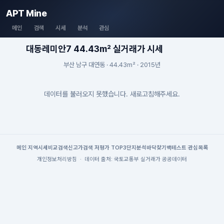
APT Mine
메인
검색
시세
분석
관심
대동레미안7 44.43m² 실거래가 시세
부산 남구 대연동 · 44.43m² · 2015년
데이터를 불러오지 못했습니다. 새로고침해주세요.
메인
|
지역시세
비교검색
신고가검색
|
저평가 TOP3
단지분석
바닥찾기
백테스트
|
관심목록
개인정보처리방침
·
데이터 출처: 국토교통부 실거래가 공공데이터