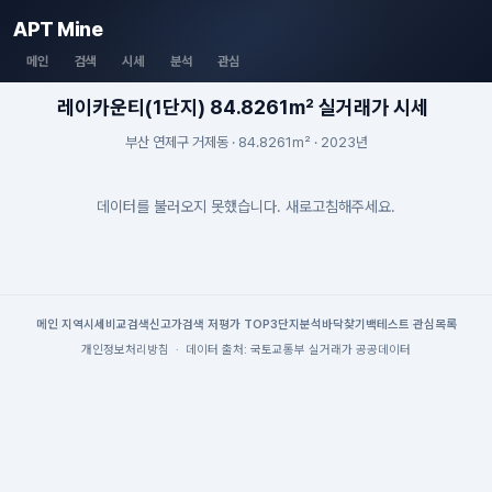
APT Mine
메인
검색
시세
분석
관심
레이카운티(1단지) 84.8261m² 실거래가 시세
부산 연제구 거제동 · 84.8261m² · 2023년
데이터를 불러오지 못했습니다. 새로고침해주세요.
메인
|
지역시세
비교검색
신고가검색
|
저평가 TOP3
단지분석
바닥찾기
백테스트
|
관심목록
개인정보처리방침
·
데이터 출처: 국토교통부 실거래가 공공데이터