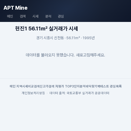
APT Mine
메인
검색
시세
분석
관심
현진1 56.11m² 실거래가 시세
경기 시흥시 신천동 · 56.11m² · 1995년
데이터를 불러오지 못했습니다. 새로고침해주세요.
메인
|
지역시세
비교검색
신고가검색
|
저평가 TOP3
단지분석
바닥찾기
백테스트
|
관심목록
개인정보처리방침
·
데이터 출처: 국토교통부 실거래가 공공데이터