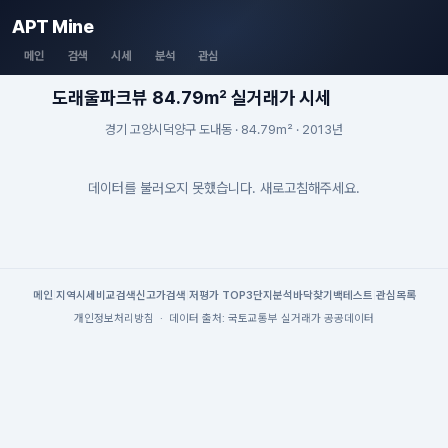
APT Mine
메인
검색
시세
분석
관심
도래울파크뷰 84.79m² 실거래가 시세
경기 고양시덕양구 도내동 · 84.79m² · 2013년
데이터를 불러오지 못했습니다. 새로고침해주세요.
메인
|
지역시세
비교검색
신고가검색
|
저평가 TOP3
단지분석
바닥찾기
백테스트
|
관심목록
개인정보처리방침
·
데이터 출처: 국토교통부 실거래가 공공데이터