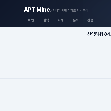
APT Mine
실거래가 기반 아파트 시세 분석
메인
검색
시세
분석
관심
신익타워 84