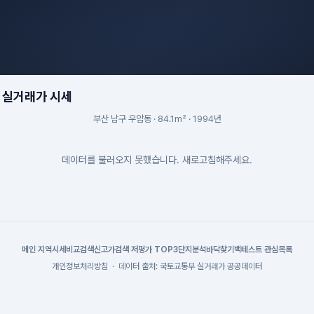
² 실거래가 시세
부산 남구 우암동 · 84.1m² · 1994년
데이터를 불러오지 못했습니다. 새로고침해주세요.
메인
|
지역시세
비교검색
신고가검색
|
저평가 TOP3
단지분석
바닥찾기
백테스트
|
관심목록
개인정보처리방침
·
데이터 출처: 국토교통부 실거래가 공공데이터