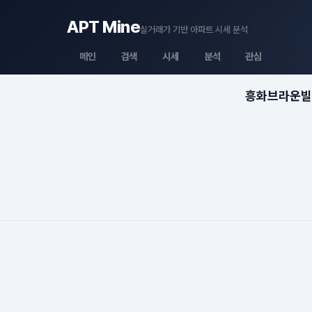
APT Mine
실거래가 기반 아파트 시세 분석
메인
검색
시세
분석
관심
흥화브라운빌 