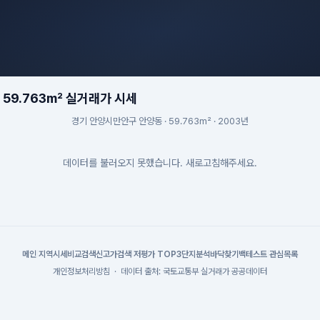
59.763m² 실거래가 시세
경기 안양시만안구 안양동 · 59.763m² · 2003년
데이터를 불러오지 못했습니다. 새로고침해주세요.
메인
|
지역시세
비교검색
신고가검색
|
저평가 TOP3
단지분석
바닥찾기
백테스트
|
관심목록
개인정보처리방침
·
데이터 출처: 국토교통부 실거래가 공공데이터