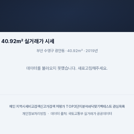
40.92m² 실거래가 시세
부산 수영구 광안동 · 40.92m² · 2019년
데이터를 불러오지 못했습니다. 새로고침해주세요.
메인
|
지역시세
비교검색
신고가검색
|
저평가 TOP3
단지분석
바닥찾기
백테스트
|
관심목록
개인정보처리방침
·
데이터 출처: 국토교통부 실거래가 공공데이터