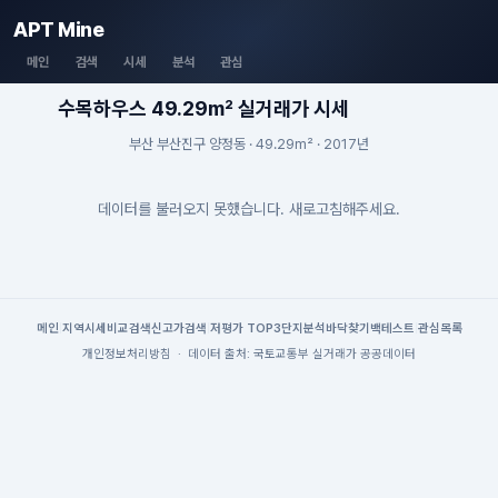
APT Mine
메인
검색
시세
분석
관심
수목하우스 49.29m² 실거래가 시세
부산 부산진구 양정동 · 49.29m² · 2017년
데이터를 불러오지 못했습니다. 새로고침해주세요.
메인
|
지역시세
비교검색
신고가검색
|
저평가 TOP3
단지분석
바닥찾기
백테스트
|
관심목록
개인정보처리방침
·
데이터 출처: 국토교통부 실거래가 공공데이터