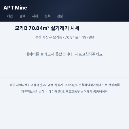
APT Mine
메인
검색
시세
분석
관심
모라B 70.84m² 실거래가 시세
부산 사상구 모라동 · 70.84m² · 1978년
데이터를 불러오지 못했습니다. 새로고침해주세요.
메인
|
지역시세
비교검색
신고가검색
|
저평가 TOP3
단지분석
바닥찾기
백테스트
|
관심목록
개인정보처리방침
·
데이터 출처: 국토교통부 실거래가 공공데이터