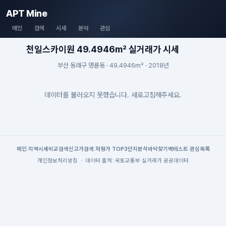
APT Mine
메인
검색
시세
분석
관심
천일스카이원 49.4946m² 실거래가 시세
부산 동래구 명륜동 · 49.4946m² · 2018년
데이터를 불러오지 못했습니다. 새로고침해주세요.
메인
|
지역시세
비교검색
신고가검색
|
저평가 TOP3
단지분석
바닥찾기
백테스트
|
관심목록
개인정보처리방침
·
데이터 출처: 국토교통부 실거래가 공공데이터