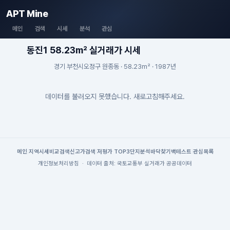
APT Mine
메인
검색
시세
분석
관심
동진1 58.23m² 실거래가 시세
경기 부천시오정구 원종동 · 58.23m² · 1987년
데이터를 불러오지 못했습니다. 새로고침해주세요.
메인
|
지역시세
비교검색
신고가검색
|
저평가 TOP3
단지분석
바닥찾기
백테스트
|
관심목록
개인정보처리방침
·
데이터 출처: 국토교통부 실거래가 공공데이터