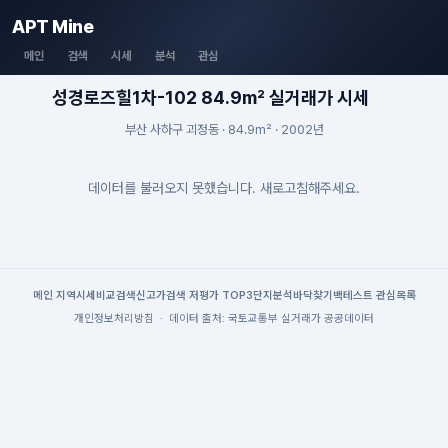
APT Mine
메인
검색
시세
분석
관심
성경로즈힐1차-102 84.9m² 실거래가 시세
부산 사하구 괴정동 · 84.9m² · 2002년
데이터를 불러오지 못했습니다. 새로고침해주세요.
메인
|
지역시세
비교검색
신고가검색
|
저평가 TOP3
단지분석
바닥찾기
백테스트
|
관심목록
개인정보처리방침
·
데이터 출처: 국토교통부 실거래가 공공데이터