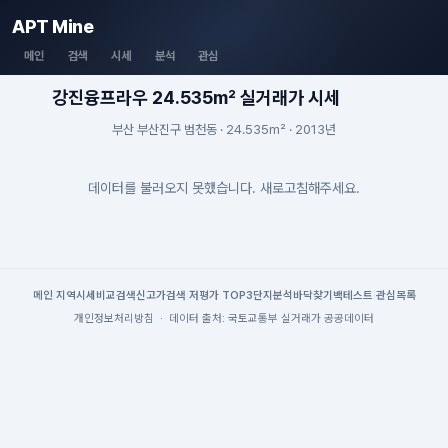
APT Mine
메인
검색
시세
분석
관심
강진융프라우 24.535m² 실거래가 시세
부산 부산진구 범천동 · 24.535m² · 2013년
데이터를 불러오지 못했습니다. 새로고침해주세요.
메인
|
지역시세
비교검색
신고가검색
|
저평가 TOP3
단지분석
바닥찾기
백테스트
|
관심목록
개인정보처리방침
·
데이터 출처: 국토교통부 실거래가 공공데이터