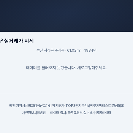
m² 실거래가 시세
부산 사상구 주례동 · 61.02m² · 1984년
데이터를 불러오지 못했습니다. 새로고침해주세요.
메인
|
지역시세
비교검색
신고가검색
|
저평가 TOP3
단지분석
바닥찾기
백테스트
|
관심목록
개인정보처리방침
·
데이터 출처: 국토교통부 실거래가 공공데이터