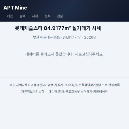
APT Mine
메인
검색
시세
분석
관심
롯데캐슬스타 84.9177m² 실거래가 시세
부산 해운대구 중동 · 84.9177m² · 2020년
데이터를 불러오지 못했습니다. 새로고침해주세요.
메인
|
지역시세
비교검색
신고가검색
|
저평가 TOP3
단지분석
바닥찾기
백테스트
|
관심목록
개인정보처리방침
·
데이터 출처: 국토교통부 실거래가 공공데이터