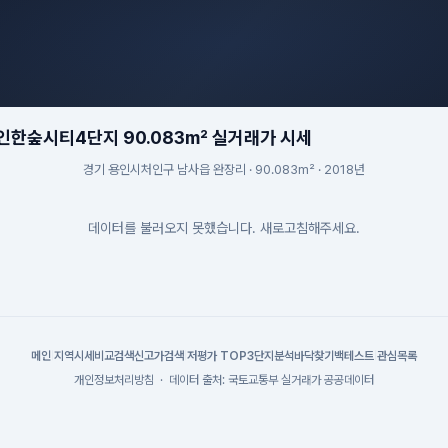
한숲시티4단지 90.083m² 실거래가 시세
경기 용인시처인구 남사읍 완장리 · 90.083m² · 2018년
데이터를 불러오지 못했습니다. 새로고침해주세요.
메인
|
지역시세
비교검색
신고가검색
|
저평가 TOP3
단지분석
바닥찾기
백테스트
|
관심목록
개인정보처리방침
·
데이터 출처: 국토교통부 실거래가 공공데이터