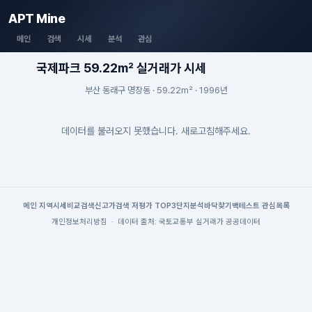
APT Mine
메인
검색
시세
분석
관심
국제파크 59.22m² 실거래가 시세
부산 동래구 명장동 · 59.22m² · 1996년
데이터를 불러오지 못했습니다. 새로고침해주세요.
메인
|
지역시세
비교검색
신고가검색
|
저평가 TOP3
단지분석
바닥찾기
백테스트
|
관심목록
개인정보처리방침
·
데이터 출처: 국토교통부 실거래가 공공데이터