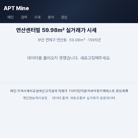
APT Mine
메인
검색
시세
분석
관심
연산센터빌 59.98m² 실거래가 시세
부산 연제구 연산동 · 59.98m² · 1995년
데이터를 불러오지 못했습니다. 새로고침해주세요.
메인
|
지역시세
비교검색
신고가검색
|
저평가 TOP3
단지분석
바닥찾기
백테스트
|
관심목록
개인정보처리방침
·
데이터 출처: 국토교통부 실거래가 공공데이터