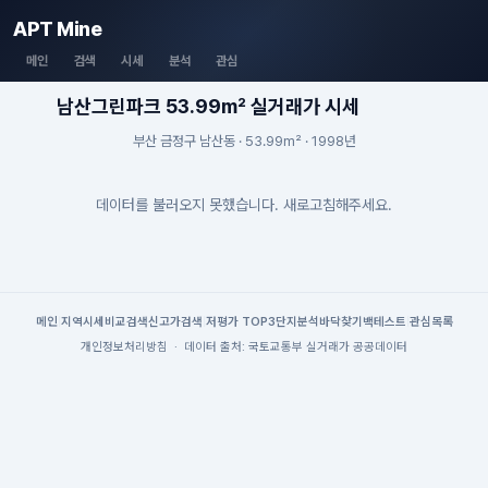
APT Mine
메인
검색
시세
분석
관심
남산그린파크 53.99m² 실거래가 시세
부산 금정구 남산동 · 53.99m² · 1998년
데이터를 불러오지 못했습니다. 새로고침해주세요.
메인
|
지역시세
비교검색
신고가검색
|
저평가 TOP3
단지분석
바닥찾기
백테스트
|
관심목록
개인정보처리방침
·
데이터 출처: 국토교통부 실거래가 공공데이터