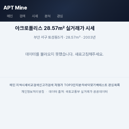
APT Mine
메인
검색
시세
분석
관심
아크로폴리스 28.57m² 실거래가 시세
부산 서구 토성동5가 · 28.57m² · 2003년
데이터를 불러오지 못했습니다. 새로고침해주세요.
메인
|
지역시세
비교검색
신고가검색
|
저평가 TOP3
단지분석
바닥찾기
백테스트
|
관심목록
개인정보처리방침
·
데이터 출처: 국토교통부 실거래가 공공데이터