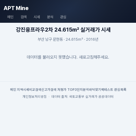
APT Mine
메인
검색
시세
분석
관심
강진융프라우2차 24.615m² 실거래가 시세
부산 남구 문현동 · 24.615m² · 2016년
데이터를 불러오지 못했습니다. 새로고침해주세요.
메인
|
지역시세
비교검색
신고가검색
|
저평가 TOP3
단지분석
바닥찾기
백테스트
|
관심목록
개인정보처리방침
·
데이터 출처: 국토교통부 실거래가 공공데이터